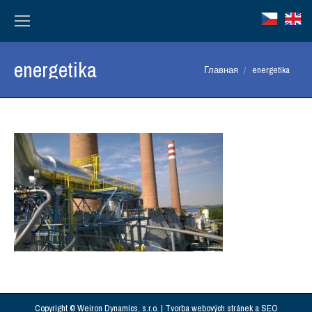
energetika
Вы здесь:
Главная
energetika
Copyright © Weiron Dynamics, s.r.o. |
Tvorba webových stránek
a
SEO