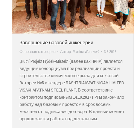
Завершение базовой инженерии
Основная категория
Автор:
Martina Weiszová
3.7.2018
„Hutní Projekt Frýdek-Místek“ (далее как HPFM) является
ведущим консорциума при реализации проекта и
строительстве химического крыла для коксовой
батареи №5 в тендере RASHTRIA ISPAT NIGAM LIMITED
VISAKHAPATNAM STEEL PLANT. В соответствии с
контрактом подписанным 14.10.2017 HPFM закончило
работу над базовым проектом в срок восемь
месяцев от подписания договора. В данный момент
продолжается работа над детальным…