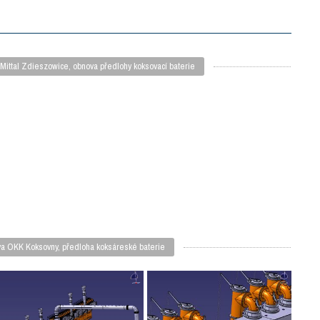
rMittal Zdieszowice, obnova předlohy koksovací baterie
va OKK Koksovny, předloha koksáreské baterie