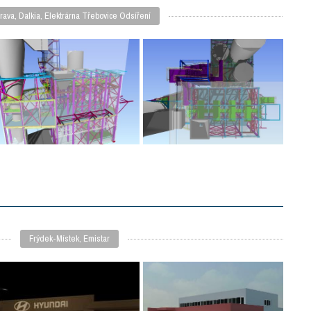
rava, Dalkia, Elektrárna Třebovice Odsíření
Frýdek-Místek, Emistar