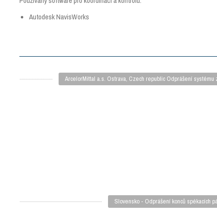
Používaný software pro koordinaci a kontrolu:
Autodesk NavisWorks
ArcelorMittal a.s. Ostrava, Czech republic Odprášení systému
Slovensko - Odprášení konců spékacích p