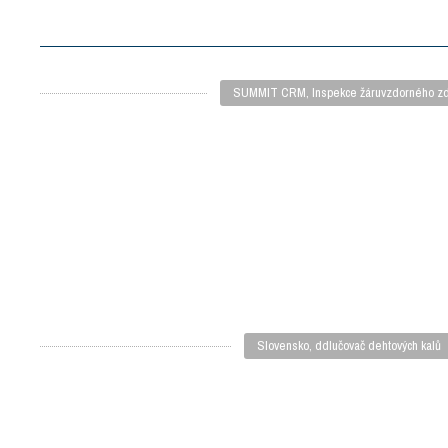
SUMMIT CRM, Inspekce žáruvzdorného zd
Slovensko, ddlučovač dehtových kalů