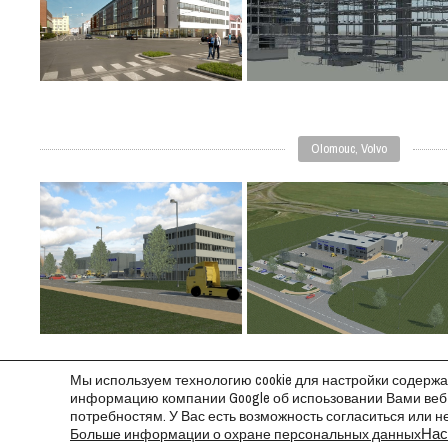
Olomouc, Volvo
Мы используем технологию cookie для настройки содерж
информацию компании Google об испоьзовании Вами веб-
Nový Jičín, Patologie
потребностям. У Вас есть возможность согласиться или н
Нас
Больше информации о охране персональных данных