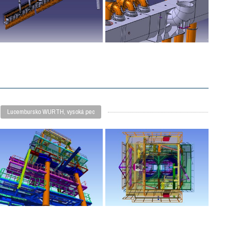
Lucembursko WURTH, vysoká pec