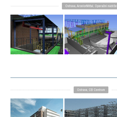
Ostrava, ArcelorMittal, Operační nádrže
Ostrava, CB Centrum