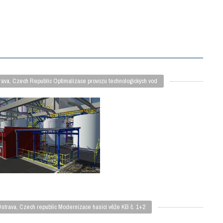
ava, Czech Republic Optimalizace provozu technologických vod
 Ostrava, Czech republic Modernizace hasicí věže KB č. 1+2