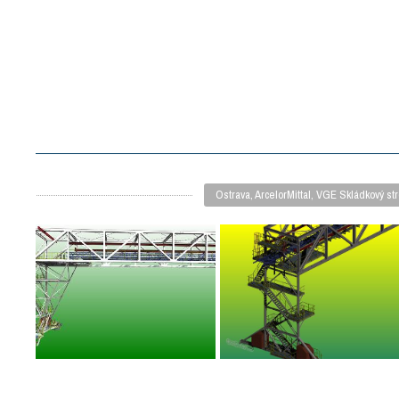
Ostrava, ArcelorMittal, VGE Skládkový str