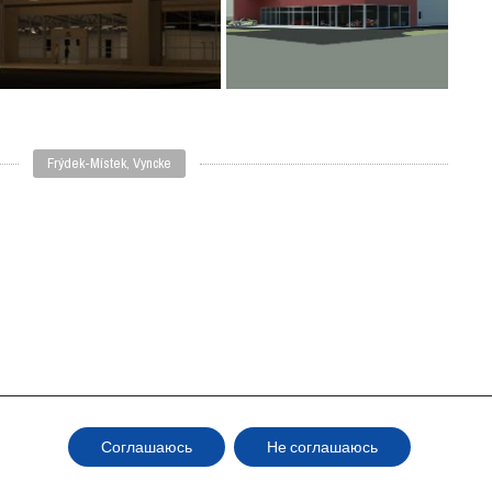
Frýdek-Místek, Vyncke
Havířov, Volvo
Соглашаюсь
Не соглашаюсь