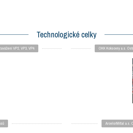
Technologické celky
 zavážení VP2, VP3, VP4
OKK Koksovny a.s. Ostr
ásů
ArcelorMittal a.s.