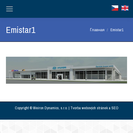
Emistar1
Вы здесь:
Главная
Emistar1
Copyright © Weiron Dynamics, s.r.o. |
Tvorba webových stránek
a
SEO