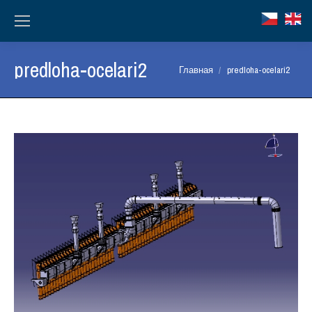
predloha-ocelari2
Вы здесь:
Главная
predloha-ocelari2