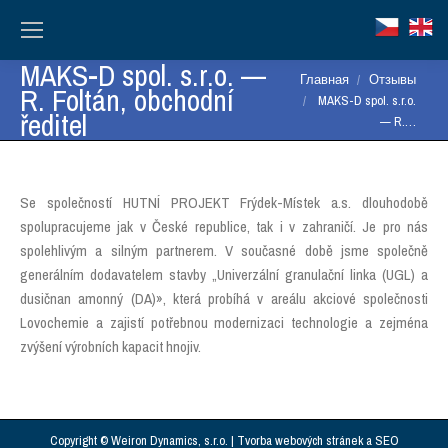
MAKS-D spol. s.r.o. —
Вы здесь:
Главная
Отзывы
R. Foltán, obchodní
MAKS-D spol. s.r.o.
ředitel
— R.…
Se společností HUTNÍ PROJEKT Frýdek-Místek a.s. dlouhodobě
spolupracujeme jak v České republice, tak i v zahraničí. Je pro nás
spolehlivým a silným partnerem. V současné době jsme společně
generálním dodavatelem stavby „Univerzální granulační linka (UGL) a
dusičnan amonný (DA)», která probíhá v areálu akciové společnosti
Lovochemie a zajistí potřebnou modernizaci technologie a zejména
zvýšení výrobních kapacit hnojiv.
Copyright © Weiron Dynamics, s.r.o. |
Tvorba webových stránek
a
SEO