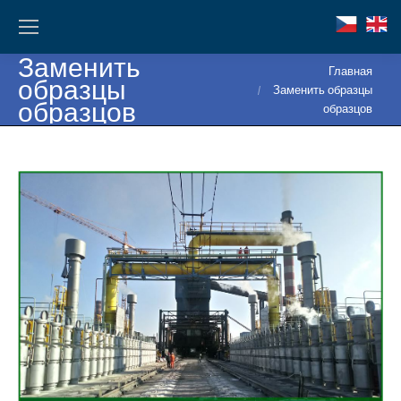
Заменить
Вы здесь:
Главная
образцы
Заменить образцы
образцов
образцов