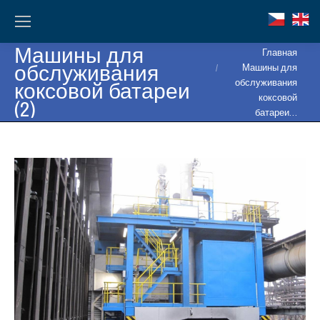
Машины для
Вы здесь:
Главная
обслуживания
Машины для
коксовой батареи
обслуживания
коксовой
(2)
батареи…