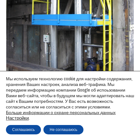
Мы используем технологию cookie для настройки содержания,
хранения Ваших настроек, анализа веб-трафика. Мы
передаем информацию компании Google об испоьзовании
Вами веб-сайта, чтобы в будущем мы могли адаптировать наш
сайт к Вашим потребностям. У Вас есть возможность
согласиться или не согласиться с этими условиями.
Больше информации о охране персональных данных
Настройки
.
Copyright © Weiron Dynamics, s.r.o. |
Tvorba webových stránek
a
SEO
Соглашаюсь
Не соглашаюсь