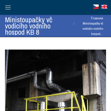
Ministoupačky vč
Вы здесь:
Главная
vodícího vodního
Ministoupačky vč
vodícího vodního
hospod KB 8
hospod…