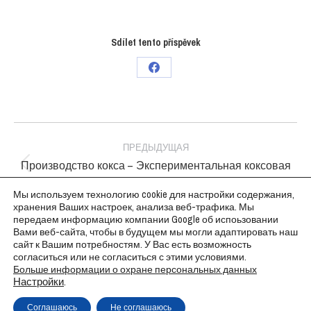
Sdílet tento příspěvek
Поделиться
в
Facebook
Project
navigation
ПРЕДЫДУЩАЯ
Производство кокса – Экспериментальная коксовая
Previous
печь
project:
Мы используем технологию cookie для настройки содержания,
хранения Ваших настроек, анализа веб-трафика. Мы
СЛЕДУЮЩАЯ
передаем информацию компании Google об испоьзовании
Next
Химическое производство – Lovochemie
Вами веб-сайта, чтобы в будущем мы могли адаптировать наш
project:
сайт к Вашим потребностям. У Вас есть возможность
согласиться или не согласиться с этими условиями.
Больше информации о охране персональных данных
Настройки
.
Copyright © Weiron Dynamics, s.r.o. |
Tvorba webových stránek
a
SEO
Соглашаюсь
Не соглашаюсь