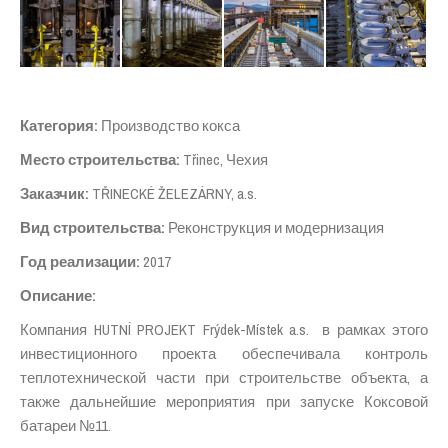
Категория
:
Производство кокса
Место строительства
:
Třinec, Чехия
Заказчик
:
TŘINECKÉ ŽELEZÁRNY, a.s.
Вид строительства
:
Реконструкция и модернизация
Год реализации
:
2017
Описание
:
Компания HUTNÍ PROJEKT Frýdek-Místek a.s. в рамках этого
инвестиционного проекта обеспечивала контроль
теплотехнической части при строительстве объекта, а
также дальнейшие мероприятия при запуске Коксовой
батареи №11.