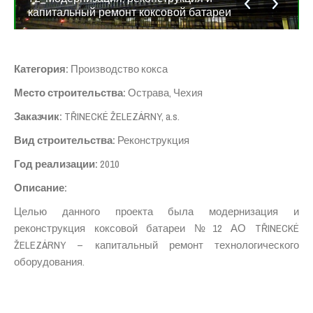
капитальный ремонт коксовой батареи
Категория
:
Производство кокса
Место строительства
:
Острава, Чехия
Заказчик
:
TŘINECKÉ ŽELEZÁRNY, a.s.
Вид строительства
:
Реконструкция
Год реализации
:
2010
Описание
:
Целью данного проекта была модернизация и
реконструкция коксовой батареи №12 АО TŘINECKÉ
ŽELEZÁRNY – капитальный ремонт технологического
оборудования.