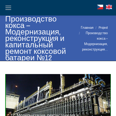
Производство
кокса –
Вы здесь:
Главная
Project
Модернизация,
Производство
реконструкция и
кокса –
капитальный
Модернизация,
ремонт коксовой
реконструкция…
батареи №12
TZ_Модернизация, реконструкция и