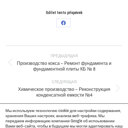
Sdílet tento příspěvek
Поделиться
в
Facebook
Project
navigation
ПРЕДЫДУЩАЯ
Производство кокса – Ремонт фундамента и
Previous
фундаментной плиты КБ № 8
project:
СЛЕДУЮЩАЯ
Химическое производство – Реконструкция
Next
конденсатной емкости №4
project:
Мы используем технологию cookie для настройки содержания,
хранения Ваших настроек, анализа веб-трафика. Мы
передаем информацию компании Google об испоьзовании
Вами веб-сайта, чтобы в будущем мы могли адаптировать наш