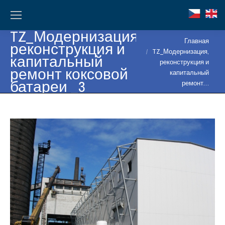
TZ_Модернизация,
Вы здесь:
Главная
реконструкция и
TZ_Модернизация,
капитальный
реконструкция и
ремонт коксовой
капитальный
батареи _3
ремонт…