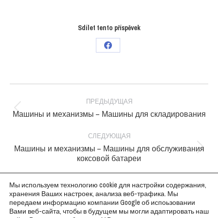
Sdílet tento příspěvek
Поделиться
в
Facebook
Project
navigation
ПРЕДЫДУЩАЯ
Previous
Машины и механизмы – Машины для складирования
project:
СЛЕДУЮЩАЯ
Машины и механизмы – Машины для обслуживания
Next
коксовой батареи
project:
Мы используем технологию cookie для настройки содержания,
хранения Ваших настроек, анализа веб-трафика. Мы
передаем информацию компании Google об испоьзовании
Вами веб-сайта, чтобы в будущем мы могли адаптировать наш