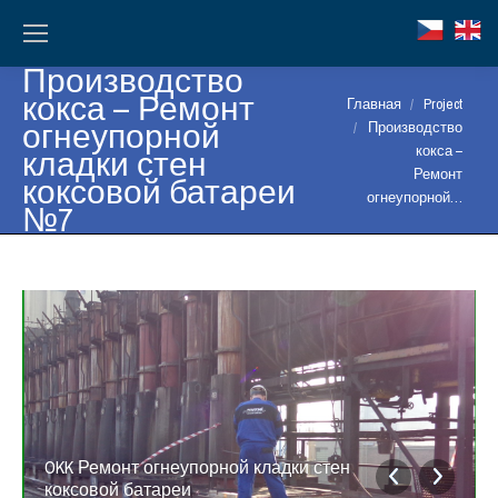
Производство
кокса – Ремонт
Вы здесь:
Главная
Project
огнеупорной
Производство
кладки стен
кокса –
Ремонт
коксовой батареи
огнеупорной…
№7
OKK Ремонт огнеупорной кладки стен
коксовой батареи