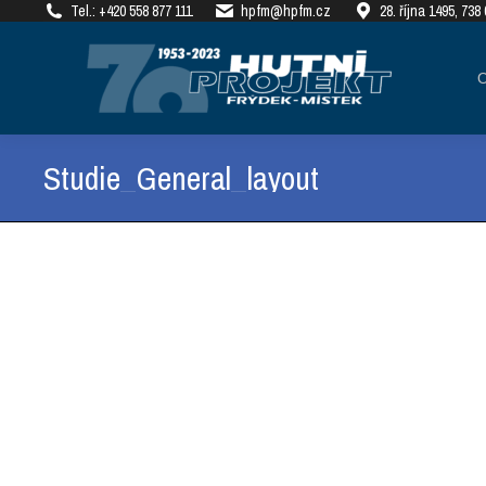
Tel.: +420 558 877 111
hpfm@hpfm.cz
28. října 1495, 73
О КОМПАНИИ
РЕАЛ
Studie_General_layout