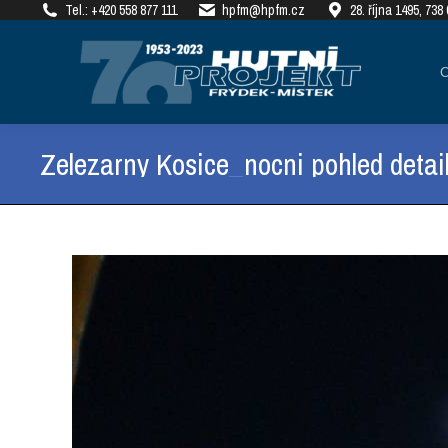
Tel.: +420 558 877 111
hpfm@hpfm.cz
28. října 1495, 73
О КОМПАНИИ
РЕАЛ
Zelezarny Kosice_nocni pohled detai