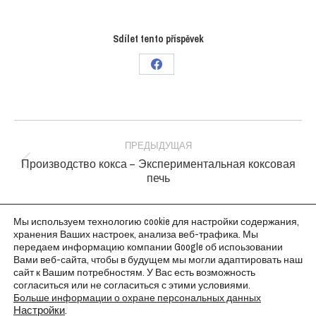
Sdílet tento příspěvek
Поделиться
в
Facebook
Project
navigation
ПРЕДЫДУЩАЯ
Производство кокса – Экспериментальная коксовая
Previous
печь
project:
СЛЕДУЮЩАЯ
Мы используем технологию cookie для настройки содержания,
Химическое производство – Химическое
хранения Ваших настроек, анализа веб-трафика. Мы
Next
производство, включая водоснабжение и
передаем информацию компании Google об испоьзовании
биологическую очистку сточных вод
project:
Вами веб-сайта, чтобы в будущем мы могли адаптировать наш
сайт к Вашим потребностям. У Вас есть возможность
согласиться или не согласиться с этими условиями.
Больше информации о охране персональных данных
Настройки
.