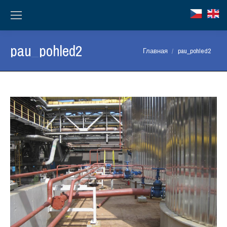
pau_pohled2
Вы здесь:
Главная
pau_pohled2