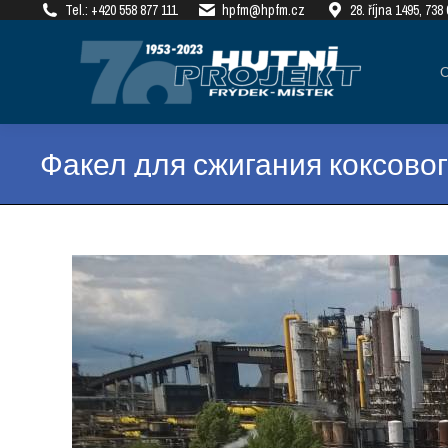
Tel.: +420 558 877 111
hpfm@hpfm.cz
28. října 1495, 73
О КОМПАНИИ
РЕАЛ
Факел для сжигания коксового