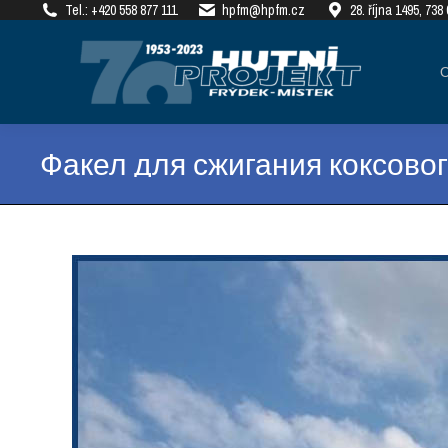
Tel.: +420 558 877 111
hpfm@hpfm.cz
28. října 1495, 73
О КОМПАНИИ
РЕАЛ
Факел для сжигания коксовог