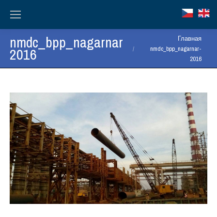
nmdc_bpp_nagarnar-
Вы здесь:
Главная
2016
nmdc_bpp_nagarnar-
2016