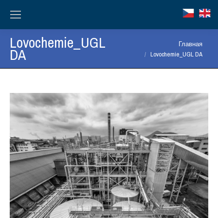
Lovochemie_UGL
Вы здесь:
Главная
DA
Lovochemie_UGL DA