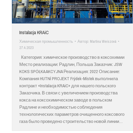
Instalacja KRAiC
Химическая промышленность
Автор:
Martina Weiszová
27.4.2023
Категория: химическое производство в коксохимии
Место реализации: Радлин, Польша Заказчик: JSW
KOKS SPÓŁKA AKCYJNA Реализация: 2022 Описание:
Компания HUTNÍ PROJEKT Frýdek-Místek выполнила
контракт «Instalacja KRAiC» для нашего польского
Заказчика. В связи с увеличением производства
кокса на коксохимическом заводе в польском
Радлине и необходимостью соблюдения
технологических параметров очищенного коксового
газа было проведено строительство новой линии…