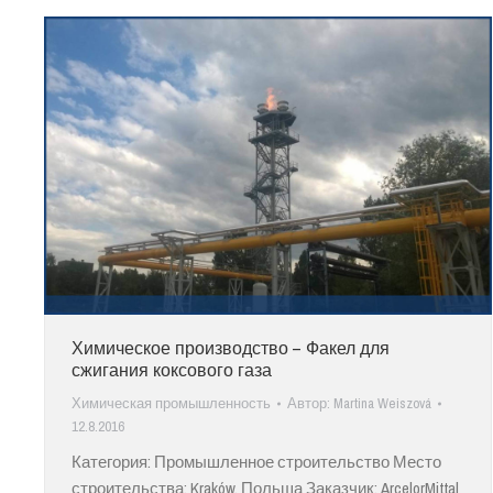
Химическое производство – Факел для
сжигания коксового газа
Химическая промышленность
Автор:
Martina Weiszová
12.8.2016
Категория: Промышленное строительство Место
строительства: Kraków, Польша Заказчик: ArcelorMittal