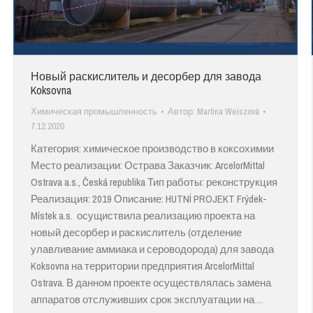
Новый раскислитель и десорбер для завода
Koksovna
Химическая промышленность
Автор:
Martina Weiszová
7.12.2020
Категория: химическое производство в коксохимии
Место реализации: Острава Заказчик: ArcelorMittal
Ostrava a.s., Česká republika Тип работы: реконструкция
Реализация: 2019 Описание: HUTNÍ PROJEKT Frýdek-
Místek a.s. осущиствила реализацию проекта на
новый десорбер и раскислитель (отделение
улавливание аммиака и сероводорода) для завода
Koksovna на территории предприятия ArcelorMittal
Ostrava. В данном проекте осуществлялась замена
аппаратов отслуживших срок эксплуатации на…