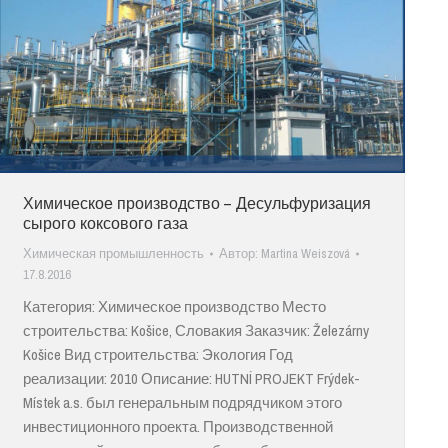
Химическое производство – Десульфуризация
сырого коксового газа
Химическая промышленность
Автор:
Martina Weiszová
17.8.2016
Категория: Химическое производство Место
строительства: Košice, Словакия Заказчик: Železárny
Košice Вид строительства: Экология Год
реализации: 2010 Описание: HUTNÍ PROJEKT Frýdek-
Místek a.s. был генеральным подрядчиком этого
инвестиционного проекта. Производственной