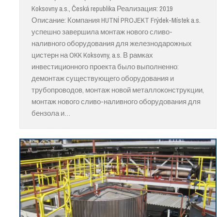
Koksovny a.s., Česká republika Реализация: 2019
Описание: Компания HUTNÍ PROJEKT Frýdek-Místek a.s.
успешно завершила монтаж нового сливо-
наливного оборудования для железнодарожных
цистерн на OKK Koksovny, a.s. В рамках
инвестиционного проекта было выполненно:
демонтаж существующего оборудования и
трубопроводов, монтаж новой металлоконструкции,
монтаж нового сливо-наливного оборудования для
бензола и…