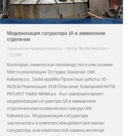
Модернизация сатуратора 1А в аммиачном
отделении
Химическая промышленность
Автор:
Martina Weiszová
7.12.2020
Категория: химическое производство в коксохимии
Место реализации: Острава Заказчик: OKK
Koksovny a.s., Česká republika Проектные работы: 02-
05/2018 Реализация: 2019 Описание: Компанией HUTNÍ
PROJEKT Frýdek-Místek a.s. был завершен проект
модернизации сатуратора 1А в аммиачном
отделении коксохимического завода OKK
Koksovny a.s.. Модернизация сатуратора
заключалась в комплексном демонтаже ванны
сатуратора, а ее комплексной замены включая