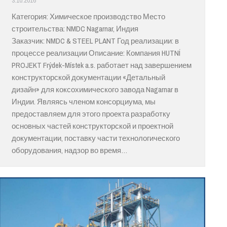
3.10.2016
Категория: Химическое производство Место
строительства: NMDC Nagarnar, Индия
Заказчик: NMDC & STEEL PLANT Год реализации: в
процессе реализации Описание: Компания HUTNÍ
PROJEKT Frýdek-Místek a.s. работает над завершением
конструкторской документации «Детальный
дизайн» для коксохимического завода Nagarnar в
Индии. Являясь членом консорциума, мы
предоставляем для этого проекта разработку
основных частей конструкторской и проектной
документации, поставку части технологического
оборудования, надзор во время…